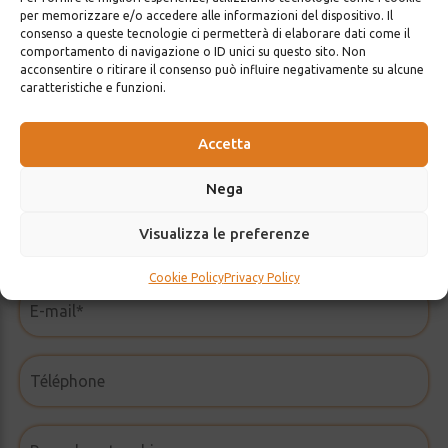
per memorizzare e/o accedere alle informazioni del dispositivo. Il
Pour toute information
consenso a queste tecnologie ci permetterà di elaborare dati come il
comportamento di navigazione o ID unici su questo sito. Non
Remplissez le formulaire ci-dessous et vous serez
acconsentire o ritirare il consenso può influire negativamente su alcune
caratteristiche e funzioni.
recontacté dans les plus brefs délais.
Accetta
Nega
Visualizza le preferenze
Cookie Policy
Privacy Policy