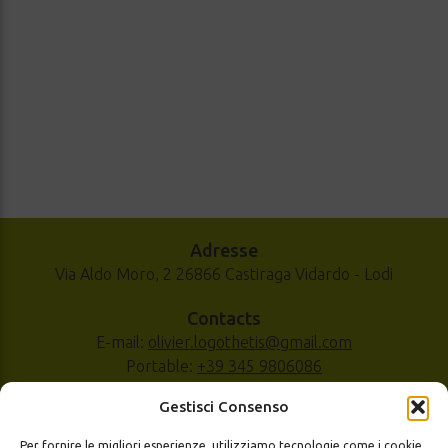
Adresse
Via Aldo Moro, 2 26866 Castiraga Vidardo - Lodi
Contacts
E-mail:
olivier.logothetis@gmail.com
Portable:
+39 345 9806086
Tél/Fax
+39 0371 487077
Gestisci Consenso
Per fornire le migliori esperienze, utilizziamo tecnologie come i cookie