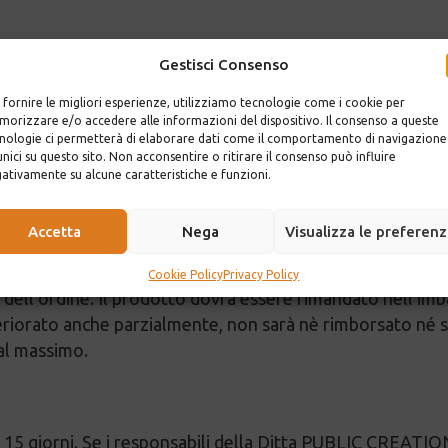
Gestisci Consenso
on carta di credito (Visa, Mastercard, Eurocard) sul sito p
 fornire le migliori esperienze, utilizziamo tecnologie come i cookie per
orizzare e/o accedere alle informazioni del dispositivo. Il consenso a queste
nologie ci permetterà di elaborare dati come il comportamento di navigazione
corre
unici su questo sito. Non acconsentire o ritirare il consenso può influire
ativamente su alcune caratteristiche e funzioni.
bancari che transitano direttamente in tutta sicurezza vi
Accetta
Nega
Visualizza le preferen
atore dispone di un tempo di 7 giorni lavorativi per riman
Cookie Policy
Privacy Policy
ll’ordine. Il prodotto dovrà essere rimandato nell’imball
eriorato anche parzialmente, non sarà nè rimborsato né so
 al massimo.
 15 giorni. Se i responsabili della Ditta PUBLIC CREATION