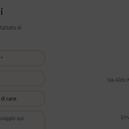
i
tattato al
Via Aldo 
Ema