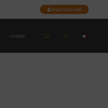
Registrati/Accedi
Carrello
Il
Contatti
mio
account