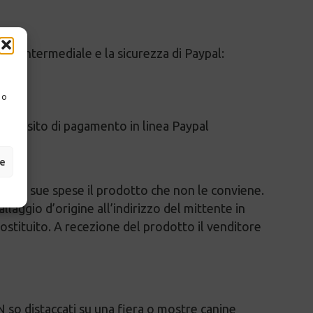
er l’intermediale e la sicurezza di Paypal:
 o
a il sito di pagamento in linea Paypal
ze
dare a sue spese il prodotto che non le conviene.
aggio d’origine all’indirizzo del mittente in
stituito. A recezione del prodotto il venditore
 so distaccati su una fiera o mostre canine