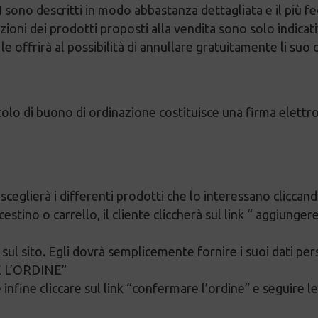
ono descritti in modo abbastanza dettagliata e il più fed
zioni dei prodotti proposti alla vendita sono solo indicati
e offrirà al possibilità di annullare gratuitamente li suo 
itolo di buono di ordinazione costituisce una firma elettro
li sceglierà i differenti prodotti che lo interessano clicc
stino o carrello, il cliente cliccherà sul link “ aggiungere
i sul sito. Egli dovrà semplicemente fornire i suoi dati per
RE L’ORDINE”
infine cliccare sul link “confermare l’ordine” e seguire le